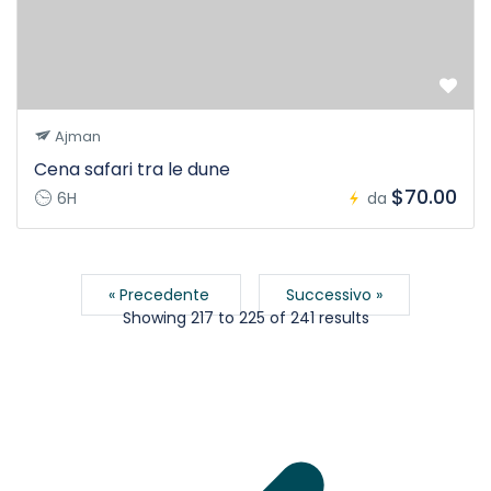
Ajman
Cena safari tra le dune
$70.00
6H
da
« Precedente
Successivo »
Showing
217
to
225
of
241
results