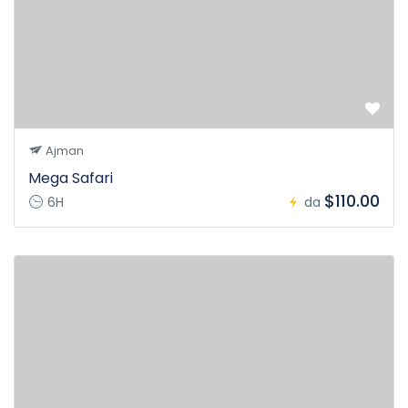
Ajman
Mega Safari
$110.00
6H
da