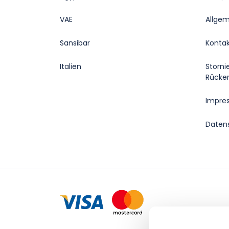
VAE
Allge
Sansibar
Konta
Italien
Storni
Rücker
Impre
Daten