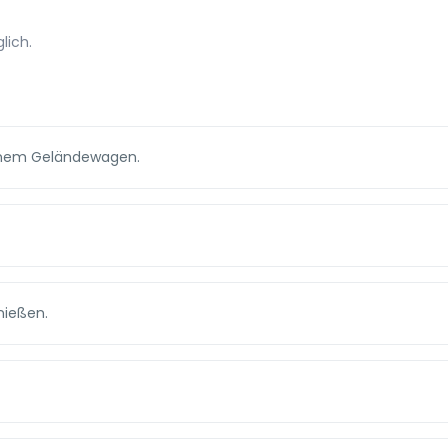
lich.
einem Geländewagen.
nießen.