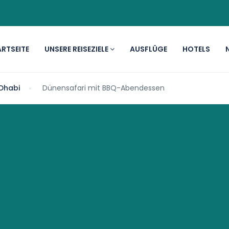
RTSEITE
UNSERE REISEZIELE
AUSFLÜGE
HOTELS
Dhabi
Dünensafari mit BBQ-Abendessen