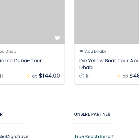
bu Dhabi
Abu Dhabi
erne Dubai-Tour
Die Yellow Boat Tour Ab
Dhabi
$144.00
$48
H
ab
1H
ab
RT
UNSERE PARTNER
lick2go.travel
True Beach Resort