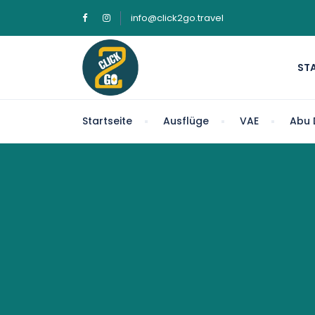
info@click2go.travel
STA
Startseite
Ausflüge
VAE
Abu 