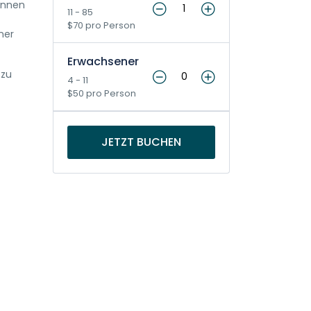
önnen
11 - 85
$70 pro Person
ner
Erwachsener
 zu
4 - 11
$50 pro Person
JETZT BUCHEN