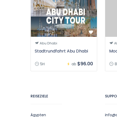
Abu Dhabi
A
Stadtrundfahrt Abu Dhabi
Mod
$96.00
5H
ab
8
REISEZIELE
SUPPO
Ägypten
info@c