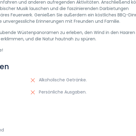
nenfahren und anderen aufregenden Aktivitäten. Anschließend k
ischer Musik lauschen und die faszinierenden Darbietungen
läres Feuerwerk. Genießen Sie außerdem ein köstliches BBQ-Din
 unvergessliche Erinnerungen mit Freunden und Familie.
raubende Wüstenpanoramen zu erleben, den Wind in den Haaren
 erklimmen, und die Natur hautnah zu spüren.
e!
fen
Alkoholische Getränke.
Persönliche Ausgaben.
nd